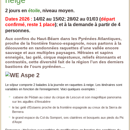
neige
2 jours en
étoile
, niveau moyen.
Dates 2026 :
14/02 au 15/02; 28/02 au 01/03 (
départ
confirmé, reste 1 place
)
; et à la demande à partir de 4
personnes.
Aux confins du Haut-Béarn dans les Pyrénées Atlantiques,
proche de la frontière franco-espagnole, nous partons à la
découverte en randonnées raquettes d’une vallée encore
sauvage et aux multiples paysages. Hêtraies et sapins
enneigés, lac gelé, cirque majestueux, reliefs étonnants et
contrastés, cette diversité fait de la région l’un des derniers
bastions de l’ours pyrénéen…
Le séjour comporte 2 balades à la journée en raquettes à neige. Les itinéraires sont
variables en fonction de l’enneigement. Voici quelques exemples :
cabane de Pédain au cœur du cirque de Lescun et son magnifique panorama
sur les aiguilles d’Ansabère
le lac gelé d’Estaens proche de la frontière espagnole au creux de la Sierra de
Bernera
le grand espace du Col du Somport, ses clairières et bosquets aux pieds du Pic
d’Aspe