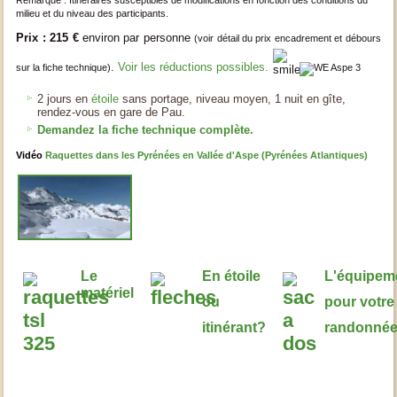
Remarque : Itinéraires susceptibles de modifications en fonction des conditions du
milieu et du niveau des participants.
Prix : 215 €
environ par personne
(voir détail du prix encadrement et débours
.
Voir les réductions possibles.
sur la fiche technique)
2 jours en
étoile
sans portage, niveau moyen, 1 nuit en gîte,
rendez-vous en gare de Pau.
Demandez la fiche technique complète.
Vidéo
Raquettes dans les Pyrénées en Vallée d'Aspe (Pyrénées Atlantiques)
Le
En étoile
L'équipem
matériel
ou
pour votre
itinérant?
randonné