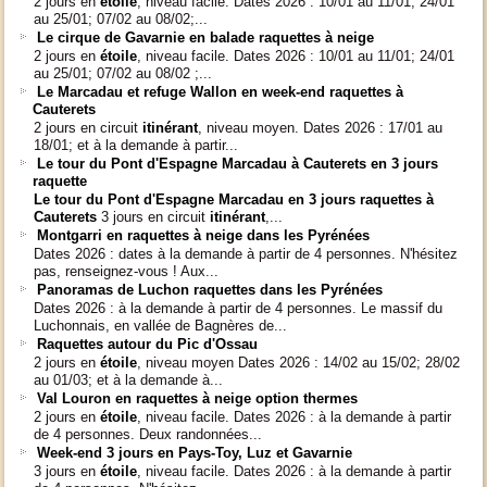
2 jours en
étoile
, niveau facile. Dates 2026 : 10/01 au 11/01; 24/01
au 25/01; 07/02 au 08/02;...
Le cirque de Gavarnie en balade raquettes à neige
2 jours en
étoile
, niveau facile. Dates 2026 : 10/01 au 11/01; 24/01
au 25/01; 07/02 au 08/02 ;...
Le Marcadau et refuge Wallon en week-end raquettes à
Cauterets
2 jours en circuit
itinérant
, niveau moyen. Dates 2026 : 17/01 au
18/01; et à la demande à partir...
Le tour du Pont d'Espagne Marcadau à Cauterets en 3 jours
raquette
Le tour du Pont d'Espagne Marcadau en 3 jours raquettes à
Cauterets
3 jours en circuit
itinérant
,...
Montgarri en raquettes à neige dans les Pyrénées
Dates 2026 : dates à la demande à partir de 4 personnes. N'hésitez
pas, renseignez-vous ! Aux...
Panoramas de Luchon raquettes dans les Pyrénées
Dates 2026 : à la demande à partir de 4 personnes. Le massif du
Luchonnais, en vallée de Bagnères de...
Raquettes autour du Pic d'Ossau
2 jours en
étoile
, niveau moyen Dates 2026 : 14/02 au 15/02; 28/02
au 01/03; et à la demande à...
Val Louron en raquettes à neige option thermes
2 jours en
étoile
, niveau facile. Dates 2026 : à la demande à partir
de 4 personnes. Deux randonnées...
Week-end 3 jours en Pays-Toy, Luz et Gavarnie
3 jours en
étoile
, niveau facile. Dates 2026 : à la demande à partir