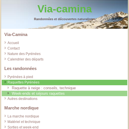
Via-camina
Randonnées et découvertes naturalistes
Via-Camina
Accueil
Contact
Nature des Pyrénées
Calendrier des départs
Les randonnées
Pyrénées à pied
Raquettes Pyrénées
Raquette à neige : conseils, technique
Week-ends et séjours raquettes
Autres destinations
Marche nordique
La marche nordique
Matériel et technique
Sorties et week-end