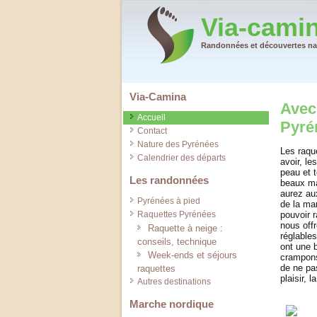
Via-cami
Randonnées et découvertes nat
Via-Camina
Avec 
Accueil
Pyré
Contact
Nature des Pyrénées
Les raqu
Calendrier des départs
avoir, le
peau et 
Les randonnées
beaux ma
aurez au
Pyrénées à pied
de la ma
Raquettes Pyrénées
pouvoir 
nous offr
Raquette à neige :
réglables
conseils, technique
ont une 
Week-ends et séjours
crampons
de ne pa
raquettes
plaisir, 
Autres destinations
Marche nordique