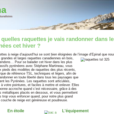
na
uralistes
quelles raquettes je vais randonner dans l
nées cet hiver ?
ettes à neige d’aujourd’hui se sont bien éloignées de l’image d’Epinal que no
s grandes et larges raquette
s canadiennes en bois,
tendons… Pour se balader cet hiver dans les plus
ssifs pyrénéens avec Stéphane Martineau, vous
x pieds des modèles de raquettes des plus récents,
rque de référence TSL, techniques et légers, afin de
randonner en toute liberté dans tous les paysages que
ent les Pyrénées. Les raquettes sont articulées,
 à votre pointures, et faciles à mettre et enlever. Elles
bonne accroche quand c’est nécessaire, grâce à des
 métalliques placés en dessous, et vous permettent
s trop vous enfoncer quand, pour notre plus grand
la couche de neige est généreuse et poudreuse.
En étoile
L'équipement