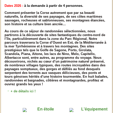
Dates 2026 :
à la demande à partir de 4 personnes.
Comment présenter la Corse autrement que par sa beauté
naturelle, la diversité de ses paysages, de ses côtes maritimes
sauvages, rocheuses et sablonneuses, ses montagnes élancées,
son histoire et sa culture bien ancrée…
Au cours de ce séjour de randonnées sélectionnées, nous
partirons à la découverte de sites fantastiques du centre-nord de
l’île, particulièrement dans la zone du Parc Régional. Notre
parcours traversera la Corse d’Ouest en Est, de la Méditerranée à
la mer Tyrrhénienne et à travers les montagnes. Des sites
prestigieux tels que le Golfe de Sagone, Porto, Girolata,
Scandola, Piana, Aitone, les lacs de Nino, Melo, Capitello,
Albertacce sont, entre autres, au programme du voyage. Nous
découvrirons, nichés au cœur d’un patrimoine naturel préservé,
de nombreux villages typiques, des routes incroyables dans des
paysages somptueux, des gorges et défilés au fond desquels
serpentent des torrents aux vasques délicieuses, des ponts et
tours génoises hérités d’une histoire tourmentée. En huit balades,
randonnées et baignades, côtières et montagnardes, profitez et
ouvrez grands les yeux !
+ de détails ici !
En étoile
L'équipement