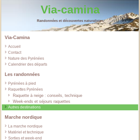
Via-camina
Randonnées et découvertes naturalistes
Via-Camina
Accueil
Contact
Nature des Pyrénées
Calendrier des départs
Les randonnées
Pyrénées à pied
Raquettes Pyrénées
Raquette à neige : conseils, technique
Week-ends et séjours raquettes
Autres destinations
Marche nordique
La marche nordique
Matériel et technique
Sorties et week-end