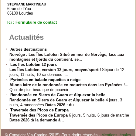
STEPHANE MARTINEAU
6 rue de l'You
65100 Lourdes
Ici : Formulaire de contact
Actualités
Autres destinations
Norvège : Les Îles Lofoten
Situé en mer de Norvège, face aux
montagnes et fjords du continent, se
...
Les Iles Lofoten 12 jours
Les Îles Lofoten, version 12 jours, moyen/sportif
Séjour de 12
jours, 11 nuits, 10 randonnées ...
Pyrénées en balade raquettes à neige
Allons faire de la randonnée en raquettes dans les Pyrénées !...
Quoi de plus beau que de pouvoir...
Randonnée en Sierra de Guara et Alquezar la belle
Randonnée en Sierra de Guara et Alquezar la belle
4 jours, 3
nuits, 4 randonnées
Dates 2026 :
du
...
Traversée des Picos de Europa
Traversée des Picos de Europa
6 jours, 5 nuits, 6 jours de marche
Dates 2026 :
à la demande à
...
© Copyright Via-Camina (2015) -Tous droits réservés -
Mentions légales