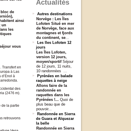
Actualités
 bloc de
Autres destinations
ornión
),
Norvège : Les Îles
habitent ainsi
Lofoten
Situé en mer
t un
de Norvège, face aux
dans les
montagnes et fjords
stiques
du continent, se
...
Les Iles Lofoten 12
 séjour vous
jours
Les Îles Lofoten,
version 12 jours,
moyen/sportif
Séjour
de 12 jours, 11 nuits,
 Transfert en
10 randonnées ...
Europa à Las
Pyrénées en balade
s d’Enol à
garredonda.
raquettes à neige
Allons faire de la
ccidental des
randonnée en
ria (2476 m).
raquettes dans les
Pyrénées !...
Quoi de
plus beau que de
de la partie
pouvoir...
Randonnée en Sierra
us retrouvons
de Guara et Alquezar
la belle
Randonnée en Sierra
 Refuge Vega