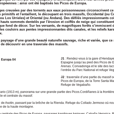
ropéennes : ainsi ont été baptisés les Picos de Europa.
es creusées par des torrents aux eaux poissonneuses circonscrivent ce
s primitifs et l'entaillent, le découpant en trois massifs, Occidental (ou
C
(ou
Los Urrieles
) et Oriental (ou
Andara
). Des défilés impressionnants co
 hauts sommets dentelés par l'érosion et coiffés de neige qui constituen
ue fond de décor. Sur les versants, de magnifiques forêts s’immiscent 
les couloirs aux pentes impressionnantes dits canales, et les reliefs kar
x.
 paysage d’une grande beauté naturelle sauvage, riche et variée, que ce
de découvrir en une traversée des massifs.
J1
: Rendez-vous à la gare d’Hendaye.
Espagne jusqu’au pied des Picos de 
Arenas. Convadonga et le site des lac
l’entrée du Parc National et refuge Ve
J2
: traversée d’une partie du massif o
Picos de Europa, de la Torre Santa Ma
Refuge de Vegabaño.
ario (1913 m), panorama sur une grande partie des Picos.Cordiñanes à la frontière 
le et centrale du massif.
l de Asotin, passant par la brêche de la Rienda. Refuge du Collado Jermoso où no
e de la haute montagne.
ie centrale des Picos de Europa, paysages karstiques typiques. Cabaña Veronica.