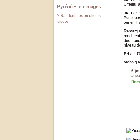
Urriellu,
Pyrénées en images
J6
: Par 
Randonnées en photos et
Poncebos 
vidéos
our en Fr
Remarque
modificat
des condi
niveau de
Prix : 7
techniqu
6 jo
aube
Dema