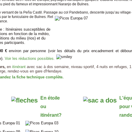
 au pied du fameux et impressionnant Naranjo de Bulnes.
le versant de la Peña Castil. Passage au col Pandebano, descente jusqu’au village
par le funiculaire de Bulnes. Ret
ance.
 : Itinéraires susceptibles de
ions en fonction de la météo,
tions du milieu (rios) et du
s participants.
00 €
environ par personne (voir les détails du prix encadrement et débour
e).
Voir les réductions possibles.
urs,
en
itinérant
avec sac à dos semaine, niveau sportif, 4 nuits en refuges, 1 
rge, rendez-vous en gare d'Hendaye.
ndez la fiche technique complète.
En étoile
L'équ
ou
pour 
itinérant?
rand