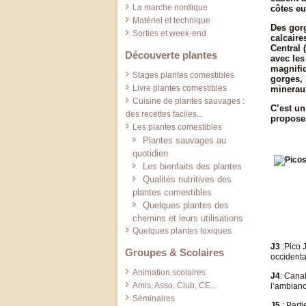
La marche nordique
côtes eu
Matériel et technique
Des gorg
Sorties et week-end
calcaire
Central 
Découverte plantes
avec les
magnifiq
Stages plantes comestibles
gorges, 
Livre plantes comestibles
minerau
Cuisine de plantes sauvages :
C’est un
des recettes faciles...
propose 
Les plantes comestibles
Plantes sauvages au
quotidien
Les bienfaits des plantes
Qualités nutritives des
plantes comestibles
Quelques plantes des
chemins et leurs utilisations
Quelques plantes toxiques
J3
:Pico J
Groupes & Scolaires
occidenta
Animation scolaires
J4
: Cana
Amis, Asso, Club, CE...
l’ambianc
Séminaires
J5
: Part