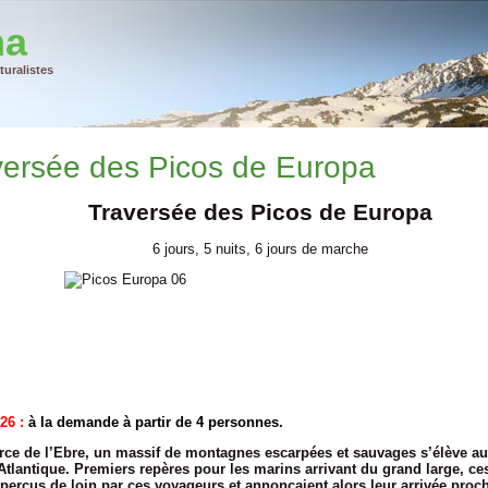
na
uralistes
versée des Picos de Europa
Traversée des Picos de Europa
6 jours, 5 nuits, 6 jours de marche
26 :
à la demande à partir de 4 personnes.
rce de l’Ebre, un massif de montagnes escarpées et sauvages s’élève a
Atlantique. Premiers repères pour les marins arrivant du grand large, ces
aperçus de loin par ces voyageurs et annonçaient alors leur arrivée proch