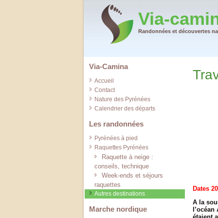
Via-cami
Randonnées et découvertes nat
Via-Camina
Tra
Accueil
Contact
Nature des Pyrénées
Calendrier des départs
Les randonnées
Pyrénées à pied
Raquettes Pyrénées
Raquette à neige :
conseils, technique
Week-ends et séjours
raquettes
Dates 20
Autres destinations
A la sou
Marche nordique
l’océan 
étaient 