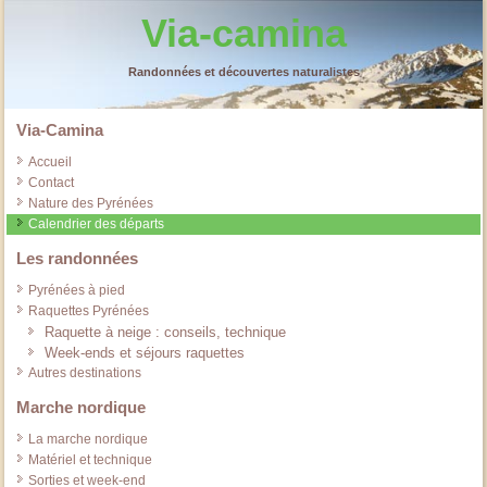
Via-camina
Randonnées et découvertes naturalistes
Via-Camina
Accueil
Contact
Nature des Pyrénées
Calendrier des départs
Les randonnées
Pyrénées à pied
Raquettes Pyrénées
Raquette à neige : conseils, technique
Week-ends et séjours raquettes
Autres destinations
Marche nordique
La marche nordique
Matériel et technique
Sorties et week-end