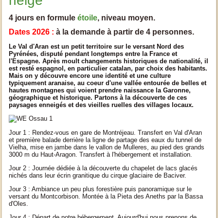
neige
4 jours en formule
étoile
, niveau moyen.
Dates 2026 :
à la demande à partir de 4 personnes.
Le Val d'Aran est un petit territoire sur le versant Nord des
Pyrénées, disputé pendant longtemps entre la France et
l'Espagne. Après moult changements historiques de nationalité, il
est resté espagnol, en particulier catalan, par choix des habitants.
Mais on y découvre encore une identité et une culture
typiquement aranaise, au coeur d'une vallée entourée de belles et
hautes montagnes qui voient prendre naissance la Garonne,
géographique et historique. Partons à la découverte de ces
paysages enneigés et des vieilles ruelles des villages locaux.
Jour 1 : Rendez-vous en gare de Montréjeau. Transfert en Val d'Aran
et première balade derrière la ligne de partage des eaux du tunnel de
Vielha, mise en jambe dans le vallon de Mulleres, au pied des grands
3000 m du Haut-Aragon. Transfert à l'hébergement et installation.
Jour 2 : Journée dédiée à la découverte du chapelet de lacs glacés
nichés dans leur écrin granitique du cirque glaciaire de Baciver.
Jour 3 : Ambiance un peu plus forestière puis panoramique sur le
versant du Montcorbison. Montée à la Pieta des Aneths par la Bassa
d'Oles.
Jour 4 : Départ de notre hébergement. Aujourd'hui nous prenons de