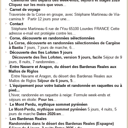
Calendrier des départs
des week-ends, séjours et stages 2026
Cliquez sur les mois que vous
...
Carnet de voyage
Traversée de la Corse en groupe, avec Stéphane Martineau de Via-
camina.fr Partir 12 jours pour une...
Contact
Stéphane Martineau 6 rue de l'You 65100 Lourdes FRANCE Cette
adresse e-mail est protégée contre les...
Corse, découverte en randonnées sélectionnées
La Corse, découverte en randonnées sélectionnées
de Cargèse
à Bastia
7 jours, 7 jours de marche, 6...
Découverte des Iles Lofoten 9 jours
Découverte des Îles Lofoten, version 9 jours, facile
Séjour de 9
jours, 8 nuits, 7 randonnées...
Entre Navarre et Aragon, du désert des Bardenas Reales aux
Mallos de Riglos
Entre Navarre et Aragon, du désert des Bardenas Reales aux
Mallos de Riglos
Séjour de 6 jours, 5
...
L'équipement pour votre balade et randonnée en raquettes ou à
pied...
L'hiver, randonnée en raquette à neige: Formule week-ends et
séjours en étoile:
Pour les
...
Le Mont Perdu, mythique sommet pyrénéen
Le Mont-Perdu, mythique sommet pyrénéen
5 jours, 4 nuits, 5
jours de marche
Dates 2026:
en
...
Les Bardenas Reales
Randonnées dans le désert des Bardenas Reales (Espagne)