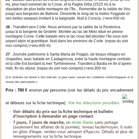
m), plus haut sommet de la Corse, et la Paglia Orba (2525 m) à la
réputation de plus belle montagne de l’île... Remontée de la vallée de Viru
jusqu’aux bergeries de Ballone. Descente le long de la rivière Foggiale et
ses belles vasques invitant à la baignade. Nuit à Corscia. (+env.450 m)
J6
: Transfert vers Corte. Nous arrivons par la vallée de la Restonica
jusqu’à la bergerie de Grotelle .Montée au lac de Melo situé en pleine
montagne Corse. Cette balade vers le lac nous fait aborder l’île sous son
aspect alpin et granitique. Nuit dans les environs de Corte. (repas du soir
non compris) (+env.400 m)
J7
: Journée patrimoine à Santa Maria de Poggio, de beaux villages en
chapelles, avec balade en Castagniccia, entre la haute montagne centrale
et la côte Est bordant la mer Tyrrhénienne. Transfert à Bastia en fin d’après-
midi, fin du séjour. (repas du soir non compris) (+env.300 m)
(
C
e
t
itinéraire
es
t donné à titre indicatif, et pe
u
t varier suivant les conditions météorologiques et le
niveau des participants.)
Prix : 780 €
environ par personne (voir les détails du prix encadrement
et débours sur la fiche technique).
Voir les réductions possibles.
Voir détails du prix sur la fiche technique et bulletin
d'inscription à demander en page contact.
7 jours, 7 jours de marche,
en
étoile filante
sans portage
(seulement les affaires de la journée), niveau facile/moyen, 6 nuits
en gîtes d'étape, rendez-vous aéroport d'Ajaccio. Détails et plus de
renseignements sur la fiche technique.