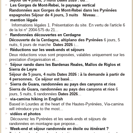
Séjour de 4 jours, 3 nuits
Dates 2026 :
du
...
Les Gorges de Mont-Rebei, le paysage vertical
Randonnées aux Gorges de Mont-Rebei dans les Pyrénées
espagnoles
Séjour de 4 jours, 3 nuits Niveau
...
mention légale
Informations légales 1. Présentation du site. En vertu de l'article 6
de la loi n° 2004-575 du 21...
Randonnées découvertes en Cerdagne
Découverte de la Cerdagne, altiplano des Pyrénées
6 jours, 5
nuits, 6 jours de marche
Dates 2026 :
...
Réductions sur les week-ends et séjours
Deux réductions vous sont proposées, valables uniquement sur les
prestation d'organisation et...
Séjour rando dans les Bardenas Reales, Mallos de Riglos et
Sierra de Leyre
Séjour de 5 jours, 4 nuits
Dates 2026 :
à la demande à partir de
4 personnes.
Ce séjour est basé
...
Sierra de Guara, randonnées au pays des canyons et rios
Sierra de Guara,
randonnées au pays des canyons et rios
6
jours, 5 nuits, 6 randonnées
Dates 2026
...
via-camina hiking in English
Based in Lourdes at the heart of the Hautes-Pyrénées, Via-camina
will introduce you to the most...
vidéos et photos
Découvrez les Pyrénées et les week-ends et séjours de
randonnées en montagne que propose...
Week-end et séjour randonnée en étoile ou itinérant ?