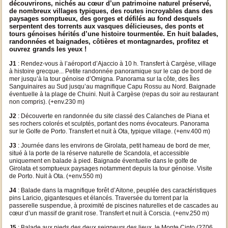
découvrirons, nichés au cœur d’un patrimoine naturel préservé,
de nombreux villages typiques, des routes incroyables dans des
paysages somptueux, des gorges et défilés au fond desquels
serpentent des torrents aux vasques délicieuses, des ponts et
tours génoises hérités d’une histoire tourmentée. En huit balades,
randonnées et baignades, côtières et montagnardes, profitez et
ouvrez grands les yeux !
J1
: Rendez-vous à l’aéroport d’Ajaccio à 10 h. Transfert à Cargèse, village
à histoire grecque... Petite randonnée panoramique sur le cap de bord de
mer jusqu’à la tour génoise d’Omigna. Panorama sur la côte, des Îles
Sanguinaires au Sud jusqu’au magnifique Capu Rossu au Nord. Baignade
éventuelle à la plage de Chuini. Nuit à Cargèse (repas du soir au restaurant
non compris). (+env.230 m)
J2
: Découverte en randonnée du site classé des Calanches de Piana et
ses rochers colorés et sculptés, portant des noms évocateurs. Panorama
sur le Golfe de Porto. Transfert et nuit à Ota, typique village. (+env.400 m)
J3
: Journée dans les environs de Girolata, petit hameau de bord de mer,
situé à la porte de la réserve naturelle de Scandola, et accessible
uniquement en balade à pied. Baignade éventuelle dans le golfe de
Girolata et somptueux paysages notamment depuis la tour génoise. Visite
de Porto. Nuit à Ota. (+env.550 m)
J4
: Balade dans la magnifique forêt d’Aitone, peuplée des caractéristiques
pins Laricio, gigantesques et élancés. Traversée du torrent par la
passerelle suspendue, à proximité de piscines naturelles et de cascades au
cœur d’un massif de granit rose. Transfert et nuit à Corscia. (+env.250 m)
J5
: Balade aux pieds des deux seigneurs des lieux, le Monte Cinto (2706