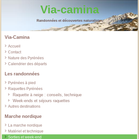
Via-camina
Randonnées et découvertes naturalistes
Via-Camina
Accueil
Contact
Nature des Pyrénées
Calendrier des départs
Les randonnées
Pyrénées à pied
Raquettes Pyrénées
Raquette à neige : conseils, technique
Week-ends et séjours raquettes
Autres destinations
Marche nordique
La marche nordique
Matériel et technique
Sorties et week-end