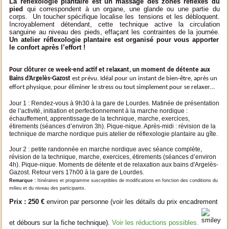
La réflexologie plantaire
est un massage des zones réflexes du
pied
qui correspondent à un organe, une glande ou une partie du
corps. Un toucher spécifique localise les tensions et les débloquent.
Incroyablement détendant, cette technique active la circulation
sanguine au niveau des pieds, effaçant les contraintes de la journée.
Un atelier réflexologie plantaire est organisé pour vous apporter
le confort après l’effort !
Pour clôturer ce week-end actif et relaxant, un moment de détente aux
Bains d’Argelès-Gazost
est prévu.
Idéal pour un instant de bien-être, après un
effort physique, pour éliminer le stress ou tout simplement pour se relaxer…
Jour 1 : Rendez-vous à 9h30 à la gare de Lourdes. Matinée de présentation
de l’activité, initiation et perfectionnement à la marche nordique :
échauffement, apprentissage de la technique, marche, exercices,
étirements (séances d’environ 3h). Pique-nique. Après-midi : révision de la
technique de marche nordique puis atelier de réflexologie plantaire au gîte.
Jour 2 : petite randonnée en marche nordique avec séance complète,
révision de la technique, marche, exercices, étirements (séances d’environ
4h). Pique-nique. Moments de détente et de relaxation aux bains d'Argelès-
Gazost. Retour vers 17h00 à la gare de Lourdes.
Remarque :
Itinéraires et programme susceptibles de modifications en fonction des conditions du
milieu et du niveau des participants.
Prix : 250 €
environ par personne (voir les détails du prix encadrement
et débours sur la fiche technique).
Voir les réductions possibles.