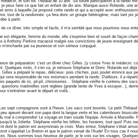
médecin, et son fils Thibaud de 10 ans. Sa future participation à la rando me
e je peux faire ce que fait un enfant de dix ans. Manque aussi Rolande, une a
et amis à laquelle j'ai proposé cette rando et qui a accepté avec enthousiasme
i, tout de la randonnée: ça fera donc un groupe hétérogène, mais tant pis je
dée à partir.
de ce dîner, très simple et facile, il m'a semblé que nous pourrions nous ent
e est élégante, femme du monde; elle s'exprime bien et sourit de façon charm
e à Anthony Perkins tracassé malgré ses convictions de jeune enseignant dé
 m'enchante par sa jeunesse et son sérieux conjugué.
ion de préparation: c'est un dîner chez Gilles. j'y croise Yves le médecin: c
t. Quelques mots, il s'en va. je retrouve Stéphane et Domi. Rolande est déjà a
ie. Gilles a préparé le repas, délicieux: pois chiches, puis poulet émincé aux p
 qui sera responsable de nos estomacs pendant la rando. D'ailleurs, il a répart
rs paquets de riz, pil-pil, chinoiseries... Stéphane vérifie le contenu des sacs
 questions matérielles sont réglées (grande tente de Yves à essayer...), derni
ur s'entraîner avant le départ et voilà...
 Les sept compagnons sont à l'heure. Les sacs sont bourrés. Le petit Thibaud a
 peu apeuré devant son papa dont la langue verte et les calembours bousculen
 du mal à comprendre! Le voyage en train soude l'équipe. Arrivée à Marseille.
jusqu'à la Joliette. Stéphane vérifie les billets, les horaires, tout quoi! Puis n
trot dont le patron est aveyronnais je crois. Mais erreur, Stéphane s'était amu
strot s'appelait Le Breton et que le patron venait de l'Aude! En tous cas il nou
ites. Nous sommes tous heureux de partir, je le vois sur les visages. Quelque