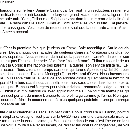
ubsister...
arquons sur le ferry Danielle Casanova. Ce n'est ni un séducteur, ni même
 militante corse anti-fasciste! Le ferry est grand: vaste salon où s'alignent de
e sale nuit. Yves, Thibaud et Stéphane vont dormir sur le pont à la belle étoi
ndre. Je reste dans le salon. Gilles et Domi sont allés voir un film. J'ai préféré 
 les passagers. Voilà, rien de mémorable, sauf que la nuit tarde à finir. Mais c
 Ajaccio apparaît...
. C'est la première fois que je viens en Corse. Baie magnifique. Sur la gauche
ires. Devant nous, des façades de couleurs claires à 4-5 étages pas plus, bor
ers superbes. Nous suivons, du haut de la passerelle, l'arrivée du pilote, son
ment pas l'échelle de corde. Vois forte "pilote à bord". Thibaud regarde de t
aît la Corse; il me raconte ses parents, la guerre, son service militaire... Le 
 aborde. Nous avons du temps car nous quitterons Ajaccio qu'à 15h30. Journ
tes. Une chance : l'avocat Mariaggi (?), un vieil ami d'Yves. Nous buvons un
e : puissante carrure, à l'égal de son énorme cigare qui empeste le nez fin d
 goujat? En tous cas il nous accueille tous, nos sacs à dos dans l'un de ses b
du quai. Et nous voilà légers pour visiter d'abord, renommée oblige, la mais
. Thibaud et moi faisons ça avec application mais il n'y tout de même pas g
 un seul portarit du mince Bonaparte au profil aigu comme je l'aime. Rien que 
couronné. Mais la couronne est là, plus quelques pistolets... une jolie banque
onservé au 1er...
eure d'aller chercher les sacs. Un petit car va nous conduire à Guagno, point d
ar Stéphane. Guagno n'est pas sur le GR20 mais sur une transversale mare a
me montre la carte : j'aime ça. Somnolence dans le car: c'est l'heure de la s
 de voir la route s'élever en laçets, de renifler les odeurs changeantes, de voir