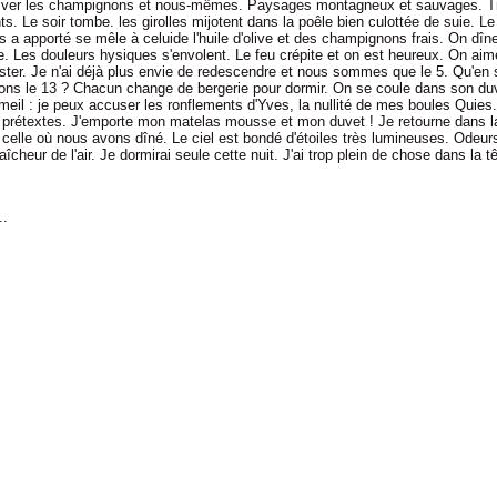
la ver les champignons et nous-mêmes. Paysages montagneux et sauvages. T
s. Le soir tombe. les girolles mijotent dans la poêle bien culottée de suie. Le 
s a apporté se mêle à celuide l'huile d'olive et des champignons frais. On dîn
. Les douleurs hysiques s'envolent. Le feu crépite et on est heureux. On aime
ester. Je n'ai déjà plus envie de redescendre et nous sommes que le 5. Qu'en s
ons le 13 ? Chacun change de bergerie pour dormir. On se coule dans son duve
il : je peux accuser les ronflements d'Yves, la nullité de mes boules Quies.
 prétextes. J'emporte mon matelas mousse et mon duvet ! Je retourne dans l
 celle où nous avons dîné. Le ciel est bondé d'étoiles très lumineuses. Odeurs
fraîcheur de l'air. Je dormirai seule cette nuit. J'ai trop plein de chose dans la tê
..