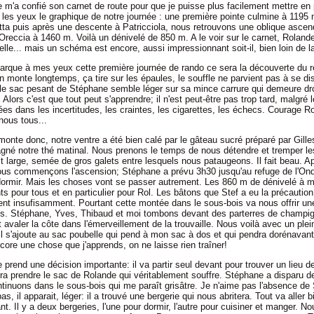
m'a confié son carnet de route pour que je puisse plus facilement mettre en p
s les yeux le graphique de notre journée : une première pointe culmine à 1195
etta puis après une descente à Patricciola, nous retrouvons une oblique ascen
reccia à 1460 m. Voilà un dénivelé de 850 m. A le voir sur le carnet, Rolande
-elle... mais un schéma est encore, aussi impressionnant soit-il, bien loin de la
arque à mes yeux cette première journée de rando ce sera la découverte du ré
 monte longtemps, ça tire sur les épaules, le souffle ne parvient pas à se disc
 le sac pesant de Stéphane semble léger sur sa mince carrure qui demeure dro
 Alors c'est que tout peut s'apprendre; il n'est peut-être pas trop tard, malgré
es dans les incertitudes, les craintes, les cigarettes, les échecs. Courage R
nous tous...
onte donc, notre ventre a été bien calé par le gâteau sucré préparé par Gilles
né notre thé matinal. Nous prenons le temps de nous détendre et tremper le
st large, semée de gros galets entre lesquels nous pataugeons. Il fait beau. A
nous commençons l'ascension; Stéphane a prévu 3h30 jusqu'au refuge de l'On
ormir. Mais les choses vont se passer autrement. Les 860 m de dénivelé à m
s pour tous et en particulier pour Rol. Les bâtons que Stef a eu la précautio
ent insufisamment. Pourtant cette montée dans le sous-bois va nous offrir une
les. Stéphane, Yves, Thibaud et moi tombons devant des parterres de champig
 avaler la côte dans l'émerveillement de la trouvaille. Nous voilà avec un plei
 Il s'ajoute au sac poubelle qui pend à mon sac à dos et qui pendra dorénavant
core une chose que j'apprends, on ne laisse rien traîner!
prend une décision importante: il va partir seul devant pour trouver un lieu d
dra prendre le sac de Rolande qui véritablement souffre. Stéphane a disparu d
tinuons dans le sous-bois qui me paraît grisâtre. Je n'aime pas l'absence de
as, il apparait, léger: il a trouvé une bergerie qui nous abritera. Tout va aller b
t. Il y a deux bergeries, l'une pour dormir, l'autre pour cuisiner et manger. No