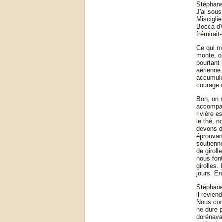
Stéphane 
J'ai sou
Miscigli
Bocca d'O
frémirait
Ce qui m
monte, on
pourtant
aérienne.
accumulé
courage 
Bon, on m
accompag
rivière e
le thé, 
devons d
éprouvant
soutienn
de girol
nous font
girolles.
jours. En
Stéphane 
il revien
Nous con
ne dure p
dorénavan