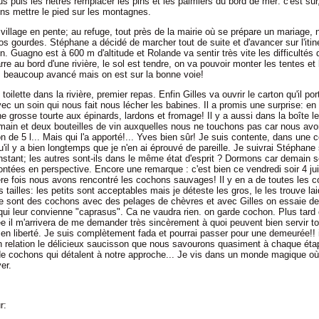
s puis les hêtres remplacer les pins et les palmiers du bord de mer: c'est sûr,
ons mettre le pied sur les montagnes.
illage en pente; au refuge, tout près de la mairie où se prépare un mariage, 
os gourdes. Stéphane a décidé de marcher tout de suite et d'avancer sur l'itin
. Guagno est à 600 m d'altitude et Rolande va sentir très vite les difficultés 
e au bord d'une rivière, le sol est tendre, on va pouvoir monter les tentes et
 beaucoup avancé mais on est sur la bonne voie!
toilette dans la rivière, premier repas. Enfin Gilles va ouvrir le carton qu'il por
ec un soin qui nous fait nous lécher les babines. Il a promis une surprise: en e
e grosse tourte aux épinards, lardons et fromage! Il y a aussi dans la boîte le
main et deux bouteilles de vin auxquelles nous ne touchons pas car nous avo
on de 5 l... Mais qui l'a apporté!... Yves bien sûr! Je suis contente, dans une 
'il y a bien longtemps que je n'en ai éprouvé de pareille. Je suivrai Stéphane
nstant; les autres sont-ils dans le même état d'esprit ? Dormons car demain 
ntées en perspective. Encore une remarque : c'est bien ce vendredi soir 4 jui
re fois nous avons rencontré les cochons sauvages! Il y en a de toutes les c
s tailles: les petits sont acceptables mais je déteste les gros, le les trouve la
ce sont des cochons avec des pelages de chèvres et avec Gilles on essaie de
qui leur convienne "caprasus". Ca ne vaudra rien. on garde cochon. Plus tard 
e il m'arrivera de me demander très sincèrement à quoi peuvent bien servir t
en liberté. Je suis complètement fada et pourrai passer pour une demeurée!! 
n relation le délicieux saucisson que nous savourons quasiment à chaque étap
de cochons qui détalent à notre approche... Je vis dans un monde magique où 
er.
r: