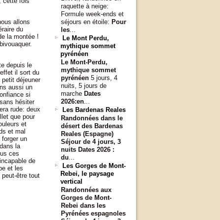
 cette fois
raquette à neige:
Formule week-ends et
nous allons
séjours en étoile:
Pour
éraire du
les
...
de la montée !
Le Mont Perdu,
 bivouaquer.
mythique sommet
pyrénéen
Le Mont-Perdu,
te depuis le
mythique sommet
ffet il sort du
pyrénéen
5 jours, 4
 petit déjeuner
nuits, 5 jours de
ns aussi un
marche
Dates
confiance si
2026:
en
...
 sans hésiter
sera rude: deux
Les Bardenas Reales
llet que pour
Randonnées dans le
ouleurs et
désert des Bardenas
ids et mal
Reales (Espagne)
 forger un
Séjour de 4 jours, 3
dans la
nuits
Dates 2026 :
ous ces
du
...
incapable de
Les Gorges de Mont-
e et les
Rebei, le paysage
peut-être tout
vertical
Randonnées aux
Gorges de Mont-
Rebei dans les
Pyrénées espagnoles