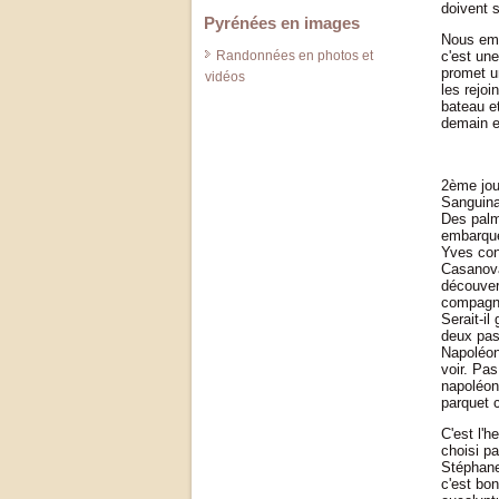
doivent s
Pyrénées en images
Nous emb
Randonnées en photos et
c'est une
promet un
vidéos
les rejoi
bateau et
demain et
2ème jour
Sanguina
Des palmi
embarque
Yves conn
Casanova
découver
compagni
Serait-il
deux pas 
Napoléon
voir. Pas
napoléon 
parquet c
C'est l'h
choisi p
Stéphane 
c'est bon