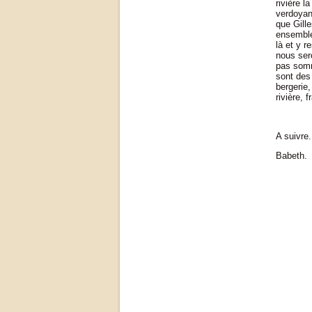
rivière 
verdoyant
que Gille
ensemble
là et y r
nous ser
pas somme
sont des
bergerie,
rivière, 
A suivre.
Babeth.