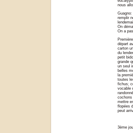
eucalyptu
nous all
Guagno: v
remplir n
lendemain
On démarr
On a pas
Première 
départ av
carton un
du lende
petit bid
grande qu
un seul i
belles mo
la premiè
toutes le
fichus; 
vocable 
randonné
cochons 
mettre e
flopées 
peut arriv
3ème jou