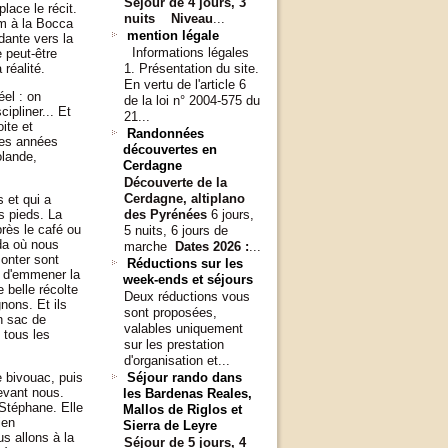
Séjour de 4 jours, 3
lace le récit.
nuits Niveau
...
 m à la Bocca
mention légale
dante vers la
Informations légales
 peut-être
 réalité.
1. Présentation du site.
En vertu de l'article 6
el : on
de la loi n° 2004-575 du
ipliner... Et
21...
ite et
Randonnées
 les années
découvertes en
olande,
Cerdagne
Découverte de la
Cerdagne, altiplano
 et qui a
s pieds. La
des Pyrénées
6 jours,
près le café ou
5 nuits, 6 jours de
da où nous
marche
Dates 2026 :
...
onter sont
Réductions sur les
n d'emmener la
week-ends et séjours
 belle récolte
Deux réductions vous
nons. Et ils
sont proposées,
n sac de
valables uniquement
 tous les
sur les prestation
d'organisation et...
e bivouac, puis
Séjour rando dans
evant nous.
les Bardenas Reales,
 Stéphane. Elle
Mallos de Riglos et
ien
Sierra de Leyre
us allons à la
Séjour de 5 jours, 4