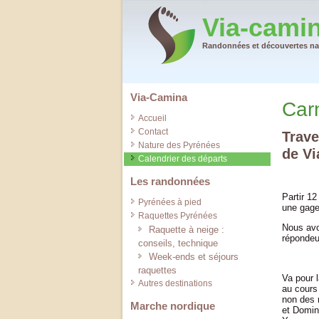
Via-cami
Randonnées et découvertes nat
Via-Camina
Car
Accueil
Contact
Trave
Nature des Pyrénées
de Vi
Calendrier des départs
Les randonnées
Partir 12
Pyrénées à pied
une gageu
Raquettes Pyrénées
Nous avon
Raquette à neige :
répondeur
conseils, technique
Week-ends et séjours
raquettes
Va pour l
Autres destinations
au cours
non des 
Marche nordique
et Domin