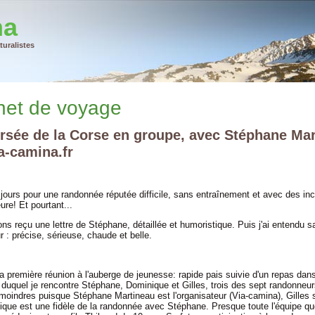
na
uralistes
net de voyage
rsée de la Corse en groupe, avec Stéphane Ma
a-camina.fr
 jours pour une randonnée réputée difficile, sans entraînement et avec des in
re! Et pourtant...
s reçu une lettre de Stéphane, détaillée et humoristique. Puis j'ai entendu sa
 : précise, sérieuse, chaude et belle.
a première réunion à l'auberge de jeunesse: rapide pais suivie d'un repas dans
 duquel je rencontre Stéphane, Dominique et Gilles, trois des sept randonneur
moindres puisque Stéphane Martineau est l'organisateur (Via-camina), Gilles 
ique est une fidèle de la randonnée avec Stéphane. Presque toute l'équipe qu