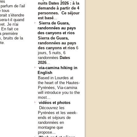
rès
nuits
Dates 2026 :
à la
parfum de l'ail
demande à partir de 4
e tous
personnes.
Ce séjour
rait s'étendre
est basé
...
era-t-il quand
Sierra de Guara,
t. Je n'ai
randonnées au pays
 En fait ce
des canyons et rios
a première
, bruits de la
Sierra de Guara,
te.
randonnées au pays
des canyons et rios
6
jours, 5 nuits, 6
randonnées
Dates
2026
...
via-camina hiking in
English
Based in Lourdes at
the heart of the Hautes-
Pyrénées, Via-camina
will introduce you to the
most...
vidéos et photos
Découvrez les
Pyrénées et les week-
ends et séjours de
randonnées en
montagne que
propose...