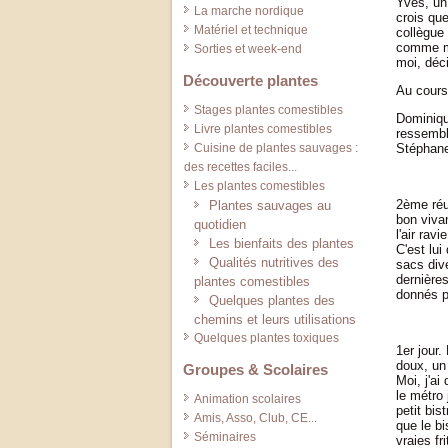
Yves, un 
La marche nordique
crois qu
Matériel et technique
collègue 
comme mo
Sorties et week-end
moi, déci
Découverte plantes
Au cours 
Stages plantes comestibles
Dominiqu
Livre plantes comestibles
ressembl
Cuisine de plantes sauvages :
Stéphane
des recettes faciles...
Les plantes comestibles
2ème réun
Plantes sauvages au
bon vivan
quotidien
l'air rav
Les bienfaits des plantes
C'est lui
Qualités nutritives des
sacs dive
dernières
plantes comestibles
donnés po
Quelques plantes des
chemins et leurs utilisations
Quelques plantes toxiques
1er jour.
doux, un
Groupes & Scolaires
Moi, j'ai
le métro 
Animation scolaires
petit bis
Amis, Asso, Club, CE...
que le bi
Séminaires
vraies fr