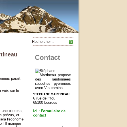
rtineau
Contact
connus paraît
 voix sur le
STEPHANE MARTINEAU
6 rue de l'You
65100 Lourdes
 une pizzeria,
Ici : Formulaire de
s prévus, et
contact
sera l'économe
oi! Il manque