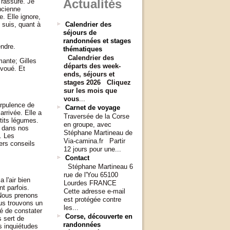
Actualités
 rassure. Je
ncienne
. Elle ignore,
 suis, quant à
Calendrier des
séjours de
randonnées et stages
endre.
thématiques
Calendrier des
ante; Gilles
départs
des week-
voué. Et
ends, séjours et
stages 2026
Cliquez
sur les mois que
vous
...
orpulence de
Carnet de voyage
rrivée. Elle a
Traversée de la Corse
etits légumes.
en groupe, avec
i dans nos
Stéphane Martineau de
. Les
Via-camina.fr Partir
ers conseils
12 jours pour une...
Contact
Stéphane Martineau 6
rue de l'You 65100
 l'air bien
Lourdes FRANCE
t parfois.
Cette adresse e-mail
 Nous prenons
est protégée contre
ous trouvons un
les...
sé de constater
Corse, découverte en
s sert de
randonnées
s inquiétudes