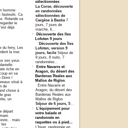
sélectionnées
La Corse, découverte
 un homme:
en randonnées
s fauteuils. Ca
sélectionnées
de
le. Rolande va
Cargèse à Bastia
7
regarder le
jours, 7 jours de
'est déjà
marche, 6...
Découverte des Iles
Lofoten 9 jours
Découverte des Îles
 du ferry, Les
Lofoten, version 9
dent la mer.
jours, facile
Séjour de
9 jours, 8 nuits, 7
ous ses yeux.
randonnées...
danielle
Entre Navarre et
ée riche en
Aragon, du désert des
 coup en sa
Bardenas Reales aux
e Domi !
Mallos de Riglos
ureaux situé à
Entre Navarre et
on de
Aragon, du désert des
rand chose à
Bardenas Reales aux
le gras
tte, un
Mallos de Riglos
Séjour de 6 jours, 5
...
L'équipement pour
e départ
votre balade et
 mare.
randonnée en
ieste... mais
raquettes ou à pied...
 les
L'hiver, randonnée en