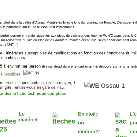
ransfert dans la vallée d’Ossau. Montée en forêt le long du ruisseau de Pombie. Découverte d
ù le panorama sur le Pic d’Ossau est imprenable !
uperbe journée en rando raquettes aux pieds du seigneur des lieux, le Pic d’Ossau, dans le C
ur l’ensemble du site au Plaa de la Gradillère, montée éventuelle, si les conditions sont réun
ye (2347 m).
: Itinéraires susceptibles de modifications en fonction des conditions du mil
s participants.
15 €
environ par personne
(voir détail du prix encadrement et débours sur la fiche tec
ns possibles.
urs en
étoile
sans portage, niveau moyen, 1
 en gîte, rendez-vous en gare de Pau.
ndez la fiche technique complète.
Le
En étoile
L'
matériel
ou
pou
itinérant?
ra