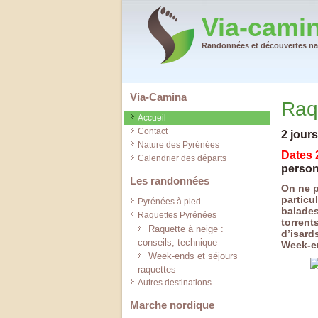
Via-cami
Randonnées et découvertes nat
Via-Camina
Raq
Accueil
Contact
2 jour
Nature des Pyrénées
Dates 
Calendrier des départs
person
Les randonnées
On ne p
particu
Pyrénées à pied
balades
Raquettes Pyrénées
torrent
Raquette à neige :
d’isard
conseils, technique
Week-en
Week-ends et séjours
raquettes
Autres destinations
Marche nordique