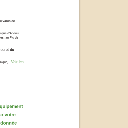
u vallon de
irque d’Anéou.
ies, au Pic de
ieu et du
.
Voir les
hnique)
équipement
r votre
ndonnée