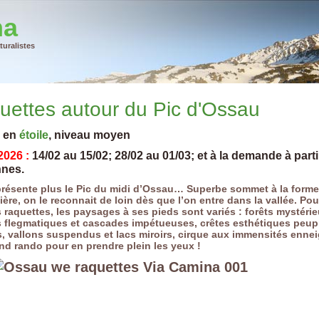
na
uralistes
uettes autour du Pic d'Ossau
s en
étoile
, niveau moyen
2026 :
14/02 au 15/02; 28/02 au 01/03; et à la demande à parti
nes.
résente plus le Pic du midi d’Ossau… Superbe sommet à la forme
lière, on le reconnait de loin dès que l’on entre dans la vallée. Po
 raquettes, les paysages à ses pieds sont variés : forêts mystéri
s flegmatiques et cascades impétueuses, crêtes esthétiques peup
s, vallons suspendus et lacs miroirs, cirque aux immensités enn
d rando pour en prendre plein les yeux !