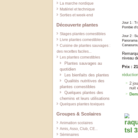
La marche nordique
Matériel et technique
Sorties et week-end
Jour 1 : T
Découverte plantes
Pombie d’o
Stages plantes comestibles
Jour 2 : S
Livre plantes comestibles
Panorama s
Canaourou
Cuisine de plantes sauvages :
des recettes faciles...
Remarque 
Les plantes comestibles
niveau de
Plantes sauvages au
Prix : 2
quotidien
réductio
Les bienfaits des plantes
Qualités nutritives des
2 jo
plantes comestibles
nuit
Quelques plantes des
Dema
chemins et leurs utilisations
Quelques plantes toxiques
Groupes & Scolaires
Animation scolaires
Amis, Asso, Club, CE...
Séminaires