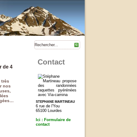
Contact
r de 4
 très
ur nos
euses,
lées
eigées…
STEPHANE MARTINEAU
6 rue de l'You
65100 Lourdes
Ici : Formulaire de
contact