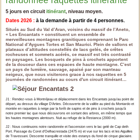
randonnée raquettes itinérante
5 jours en circuit
itinérant
, niveau moyen.
Dates 2026 :
à la demande à partir de 4 personnes.
Situés au Sud du Val d’Aran, voisins du massif de l’Aneto,
« Les Encantats » constituent un ensemble de
merveilleuses montagnes granitiques comprenant le Parc
National d’Aygues Tortes et San Maurici. Plein de vallons et
plateaux d’altitudes constellés de lacs gelés, de crêtes
rocheuses et sommets acérés, ce massif est très contrasté
en paysages. Les bosquets de pins à crochets apportent
de la douceur dans ces espaces de haute montagne. C’est
un pays de lumière, sauvage, apaisé par son manteau
neigeux, que nous visiterons grace à nos raquettes en 5
journées de randonnées au cours d'un circuit itinérant…
J1 : Rendez-vous à Montréjeau et déplacement dans les Encantats jusqu’au point de
départ, au dessus du village D’Arties. Découverte de la vallée au pied du Montardo et
montée en raquettes à neige par la forêt de sapins et de pins à crochets jusqu’à
notre premier lac que nous découvrons en sortant des arbres, en même temps que
les hautes montagnes alentours. Nuit au refuge de la Restanca (2000 m).
J2 : Nous continuons notre randonnée et l'ascension vers le lac gelé de Cap deth
Port. Passage du Coret d’Oelhacrestada (2475 m) et vue sur les lacs et les Aiguilles
de Travessani. Descente tranquille et visite des estanys du fond de cirque glaciaire.