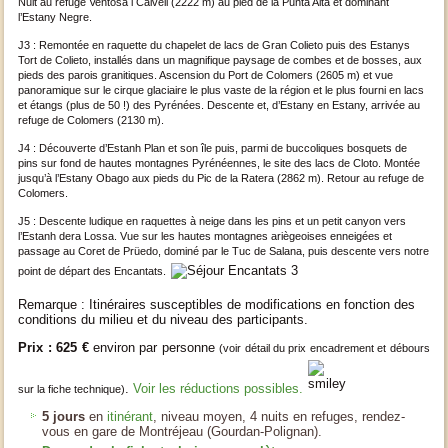
Nuit au refuge Ventosa i Calvell (2222 m) au pied de la Punta Alta et dominant
l’Estany Negre.
J3 : Remontée en raquette du chapelet de lacs de Gran Colieto puis des Estanys
Tort de Colieto, installés dans un magnifique paysage de combes et de bosses, aux
pieds des parois granitiques. Ascension du Port de Colomers (2605 m) et vue
panoramique sur le cirque glaciaire le plus vaste de la région et le plus fourni en lacs
et étangs (plus de 50 !) des Pyrénées. Descente et, d’Estany en Estany, arrivée au
refuge de Colomers (2130 m).
J4 : Découverte d’Estanh Plan et son île puis, parmi de buccoliques bosquets de
pins sur fond de hautes montagnes Pyrénéennes, le site des lacs de Cloto. Montée
jusqu’à l’Estany Obago aux pieds du Pic de la Ratera (2862 m). Retour au refuge de
Colomers.
J5 : Descente ludique en raquettes à neige dans les pins et un petit canyon vers
l’Estanh dera Lossa. Vue sur les hautes montagnes ariègeoises enneigées et
passage au Coret de Prüedo, dominé par le Tuc de Salana, puis descente vers notre
point de départ des Encantats.
Remarque : Itinéraires susceptibles de modifications en fonction des
conditions du milieu et du niveau des participants.
Prix : 62
5 €
environ par personne
(voir détail du prix encadrement et débours
.
Voir les réductions possibles.
sur la fiche technique)
5 jours
en
itinérant
, niveau moyen, 4 nuits en refuges, rendez-
vous en gare de Montréjeau (Gourdan-Polignan).