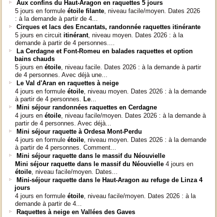
Aux confins du Haut-Aragon en raquettes 5 jours
5 jours en formule
étoile filante
, niveau facile/moyen. Dates 2026
: à la demande à partir de 4...
Cirques et lacs des Encantats, randonnée raquettes itinérante
5 jours en circuit
itinérant
, niveau moyen. Dates 2026 : à la
demande à partir de 4 personnes....
La Cerdagne et Font-Romeu en balades raquettes et option
bains chauds
5 jours en
étoile
, niveau facile. Dates 2026 : à la demande à partir
de 4 personnes. Avec déjà une...
Le Val d'Aran en raquettes à neige
4 jours en formule
étoile
, niveau moyen. Dates 2026 : à la demande
à partir de 4 personnes.
Le
...
Mini séjour randonnées raquettes en Cerdagne
4 jours en
étoile
, niveau facile/moyen. Dates 2026 : à la demande à
partir de 4 personnes. Avec déjà...
Mini séjour raquette à Ordesa Mont-Perdu
4 jours en formule
étoile
, niveau moyen. Dates 2026 : à la demande
à partir de 4 personnes. Comment...
Mini séjour raquette dans le massif du Néouvielle
Mini séjour raquette dans le massif du Néouvielle
4 jours en
étoile
, niveau facile/moyen. Dates...
Mini-séjour raquette dans le Haut-Aragon au refuge de Linza 4
jours
4 jours en formule
étoile
, niveau facile/moyen. Dates 2026 : à la
demande à partir de 4...
Raquettes à neige en Vallées des Gaves