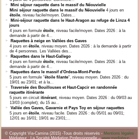
Mini séjour raquette dans le massif du Néouvielle
Mini séjour raquette dans le massif du Néouvielle
4 jours en
étoile
, niveau facile/moyen. Dates...
Mini-séjour raquette dans le Haut-Aragon au refuge de Linza 4
jours
4 jours en formule
étoile
, niveau facile/moyen. Dates 2026 : à la
demande à partir de 4...
Raquettes à neige en Vallées des Gaves
4 jours en
étoile
, niveau moyen. Dates 2026 : à la demande à partir
de 4 personnes. Les Vallées des...
Raquettes dans le Haut-Gallego
4 jours en formule
étoile
, niveau facile/moyen. Dates 2026 : à la
demande à partir de 4...
Raquettes dans le massif d'Ordesa-Mont-Perdu
5 jours en formule "
étoile filante
", niveau moyen. Dates 2026 : du
19/01 au 23/01; et à la...
Traversée des Bouillouses et Haut-Capcir en randonnée
raquette itinérante
5 jours en circuit
itinérant
, niveau moyen. Dates 2026 : du 09/03 au
13/03 (complet); du 15 au...
Vallée des Gaves, Gavarnie et Pays Toy en séjour raquettes
5 jours en
étoile
, niveau facile. Dates 2026 : du 05/01 au 09/01;
12/01 au 16/01; 19/01 au 23/01;...
© Copyright Via-Camina (2015) -Tous droits réservés -
Mentions légales
Médiateur : La Société Médiation Professionnelle –
www.mediateur-