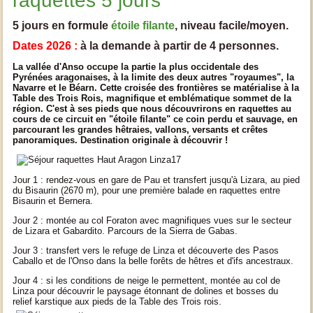
raquettes 5 jours
5 jours en formule
étoile filante
, niveau facile/moyen.
Dates 2026 :
à la demande à partir de 4 personnes.
La vallée d'Anso occupe la partie la plus occidentale des
Pyrénées aragonaises, à la limite des deux autres "royaumes", la
Navarre et le Béarn. Cette croisée des frontières se matérialise à la
Table des Trois Rois, magnifique et emblématique sommet de la
région. C'est à ses pieds que nous découvrirons en raquettes au
cours de ce circuit en "étoile filante" ce coin perdu et sauvage, en
parcourant les grandes hêtraies, vallons, versants et crêtes
panoramiques. Destination originale à découvrir !
Jour 1 : rendez-vous en gare de Pau et transfert jusqu'à Lizara, au pied
du Bisaurin (2670 m), pour une première balade en raquettes entre
Bisaurin et Bernera.
Jour 2 : montée au col Foraton avec magnifiques vues sur le secteur
de Lizara et Gabardito. Parcours de la Sierra de Gabas.
Jour 3 : transfert vers le refuge de Linza et découverte des Pasos
Caballo et de l'Onso dans la belle forêts de hêtres et d'ifs ancestraux.
Jour 4 : si les conditions de neige le permettent, montée au col de
Linza pour découvrir le paysage étonnant de dolines et bosses du
relief karstique aux pieds de la Table des Trois rois.