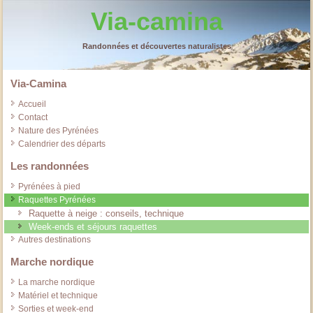
Via-camina
Randonnées et découvertes naturalistes
Via-Camina
Accueil
Contact
Nature des Pyrénées
Calendrier des départs
Les randonnées
Pyrénées à pied
Raquettes Pyrénées
Raquette à neige : conseils, technique
Week-ends et séjours raquettes
Autres destinations
Marche nordique
La marche nordique
Matériel et technique
Sorties et week-end