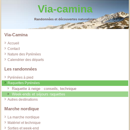
Via-camina
Randonnées et découvertes naturalistes
Via-Camina
Accueil
Contact
Nature des Pyrénées
Calendrier des départs
Les randonnées
Pyrénées à pied
Raquettes Pyrénées
Raquette à neige : conseils, technique
Week-ends et séjours raquettes
Autres destinations
Marche nordique
La marche nordique
Matériel et technique
Sorties et week-end